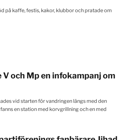
öd på kaffe, festis, kakor, klubbor och pratade om
e V och Mp en infokampanj om
ades vid starten för vandringen längs med den
fanns en station med korvgrillning och en med
partiförenings fanbärare Jihad