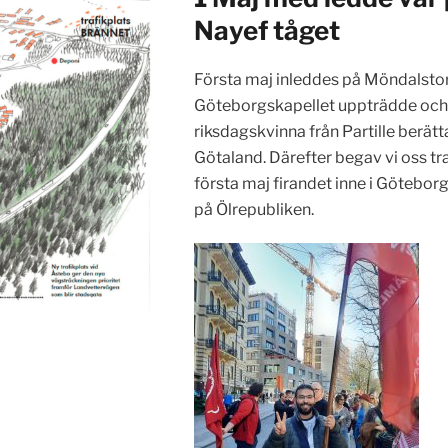
Nayef tåget
Första maj inleddes på Möndalsto
Göteborgskapellet uppträdde och e
riksdagskvinna från Partille berät
Götaland. Därefter begav vi oss tra
första maj firandet inne i Göteb
på Ölrepubliken.