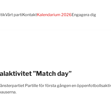
itik
Vårt parti
Kontakt
Kalendarium 2026
Engagera dig
 valaktivitet ”Match day”
nsterpartiet Partille för första gången en öppenfotbollsakti
pauserna.