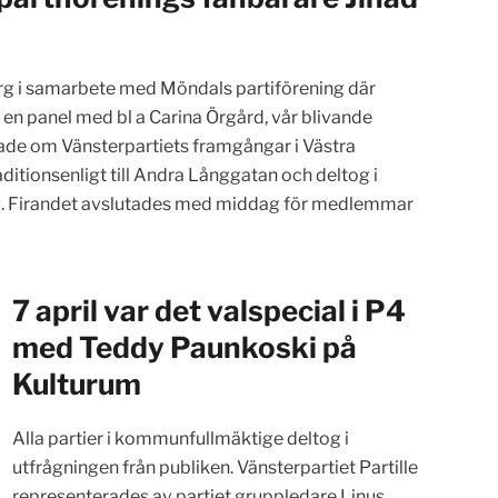
rg i samarbete med Möndals partiförening där
n panel med bl a Carina Örgård, vår blivande
tade om Vänsterpartiets framgångar i Västra
ditionsenligt till Andra Långgatan och deltog i
org. Firandet avslutades med middag för medlemmar
7 april var det valspecial i P4
med Teddy Paunkoski på
Kulturum
Alla partier i kommunfullmäktige deltog i
utfrågningen från publiken. Vänsterpartiet Partille
representerades av partiet gruppledare Linus