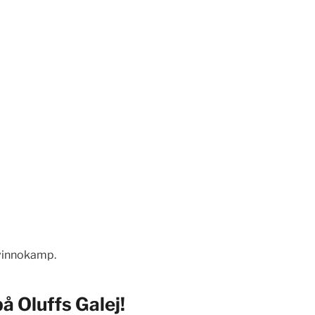
kvinnokamp.
å Oluffs Galej!