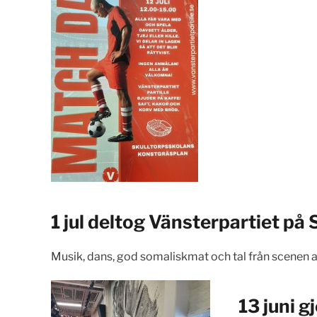
1 jul deltog Vänsterpartiet på
Musik, dans, god somaliskmat och tal från scenen 
13 juni g