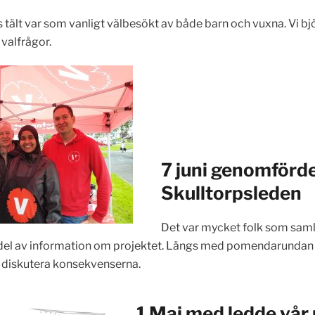
 tält var som vanligt välbesökt av både barn och vuxna. Vi bj
 valfrågor.
7 juni genomförd
Skulltorpsleden
Det var mycket folk som saml
 del av information om projektet. Längs med pomendarundan 
h diskutera konsekvenserna.
1 Maj med ledde vår 